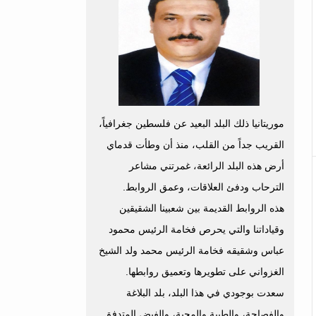
موريتانيا ذلك البلد البعيد عن فلسطين جغرافياً،
القريب جداً من القلب، منذ أن وطأت قدماي
أرض هذه البلد الرائعة، غمرتني مشاعر
الترحاب ودفئ العلاقات، وعمق الروابط.
هذه الروابط القديمة بين شعبينا الشقيقين
وقياداتنا والتي يحرص فخامة الرئيس محمود
عباس وشقيقه فخامة الرئيس محمد ولد الشيخ
الغزواني على تطويرها وتعميق روابطها.
سعدت بوجودي في هذا البلد، بلد البلاغة
والفصاحة، والطيبة والمحبة، والفيض المتدفق